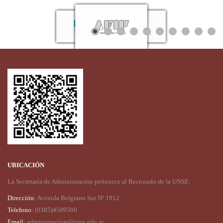
UBICACIÓN
La Secretaría de Administración pertenece al Rectorado de la UNSE.
Dirección:
Avenida Belgrano Sur Nº 1912
Telefono:
(0385)4509500
Email:
administracion@unse.edu.ar