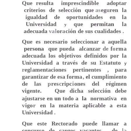
Que resulta
imprescindible
adoptar
criterios
de
selección
que
as
eg
u
ren
la
igualdad
de
oport
u
nidades
en
la
Universidad
que
permitan
la
y
adecuada
val
or
a
ción
de sus cualidades
.
Que es necesario seleccionar a
aq
uella
persona
que pueda
alcanzar
de
f
o
rma
adecuada los objetivos definidos por la
Universidad a través de su
E
statuto
y
r
eg
l
amentaciones
pertinentes
,
para
garantizar de esa form
a
,
el
cumplimiento
de las
p
re
s
c
rip
c
i
ones del régimen
vigente.
Que dicha selección debe
ajustarse en
un
todo a
la
normativa
en
v
igo
r
en la materia aplicable a esta
Universidad
.
Que este Rectorado puede llamar a
concurso de cargos vacantes
,
de
la