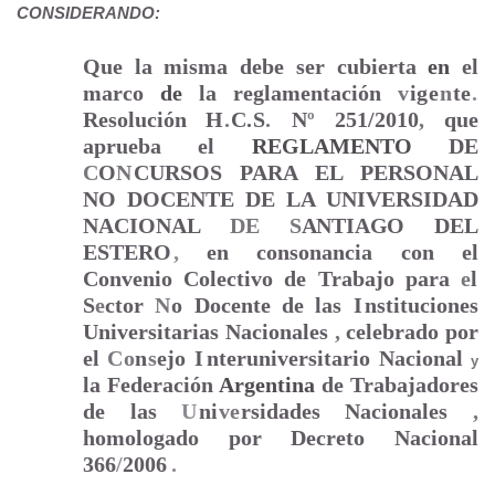
CONSIDERANDO:
Que la misma debe ser cubierta
en
el
marco
de
la reglamentación
v
ige
n
te
.
Resolución
H
.
C.S
.
N
º
251/2010
,
que
aprueba el
REGLAMENTO
DE
C
O
N
CURSOS PARA EL PERSONAL
NO DOCENTE DE LA UNIVERSIDAD
NACIONAL
DE
S
ANTIAGO
DEL
ESTER
O
,
en consonancia con el
Convenio Colectivo de Trabajo para
e
l
S
e
ctor
N
o
Docente de las
I
nstituciones
Universitarias Nacionales
,
celebrado por
el
Co
n
s
ejo
I
nteruniversitario Nacional
y
la Federación
Argentina
de Trabajadores
de las
U
n
i
v
e
rsidades Nacionales
,
homologado por Decreto Nacional
366
/
2006
.