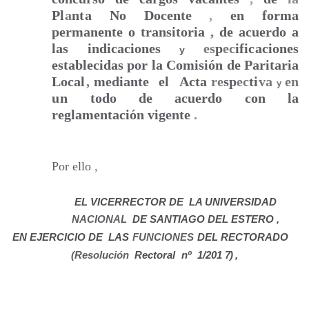
Pl
a
nta
No Docente
,
en forma
permanente o transitoria
,
de acuerdo a
las indicaciones
es
p
ec
ificaciones
y
establecidas por la Comisión de Paritaria
Loca
l
,
mediante
el
Acta
re
sp
ec
ti
va
en
y
u
n
todo de acuerdo con la
reglamentación vigente
.
Por ello
,
EL VICERRECTOR DE
LA UNIVERSIDAD
NACIONAL
DE SANTIAGO DEL
ESTERO ,
EN
EJERCICIO
DE LAS
FUNCIONES
DEL RECTORADO
(Resolución
Rectoral
nº
1
/201
7
)
,