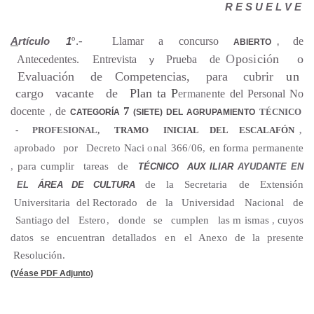
R E S U E L V E
º
.-
A
rtículo
1
Llamar
a
concurso
de
ABIERTO
,
O
po
si
ci
ó
n
o
Antecedentes.
Entrevista
Prueba
de
y
Evaluación
de
Competencias,
para
cubrir
u
n
cargo
vacante
de
Plan ta
P
e
r
man
ente
del Personal No
7
docente
,
de
CATEGORÍA
(SIETE) DEL AGRUPAMIENTO
TÉCNICO
-
PROFESIONAL,
TRAMO
INICIAL
DEL
ESCALAFÓN
,
aprobado
por
Decreto
Naci
o
nal
366
/
06
,
en forma permanente
,
para cumplir
tareas
de
TÉCNICO
AUX ILIAR
AYUDANTE EN
de
la
Secretaria de
Extensión
EL
ÁREA
DE
CULTURA
Universitaria
del Rectorado
de
la Universidad
Nacional
de
Santiago del
Ester
o
,
donde
se
cumplen
las m ismas
,
cuyos
datos
se
encuentran
detallado
s en
el Anexo de la presente
Resolución.
(Véase PDF Adjunto)