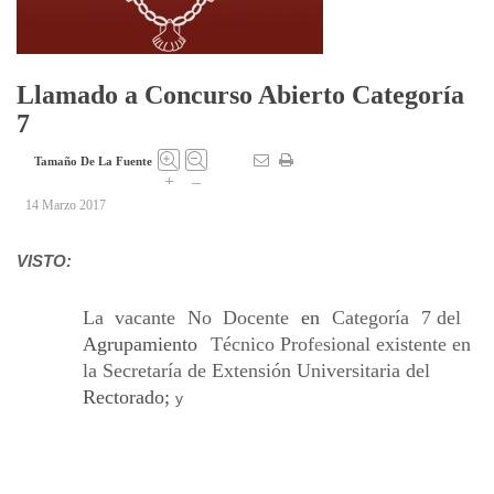
Llamado a Concurso Abierto Categoría
7
Tamaño De La Fuente
+
–
14 Marzo 2017
VISTO:
La
vacante
No
Docente
en
Categoría
7 del
Agrupamiento
Técnico
Prof
e
sional existente en
la Secretaría de Extensión Universitaria del
Rectorado;
y