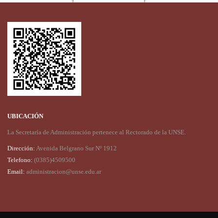
UBICACIÓN
La Secretaría de Administración pertenece al Rectorado de la UNSE.
Dirección:
Avenida Belgrano Sur Nº 1912
Telefono:
(0385)4509500
Email:
administracion@unse.edu.ar