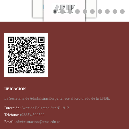
UBICACIÓN
La Secretaría de Administración pertenece al Rectorado de la UNSE.
Dirección:
Avenida Belgrano Sur Nº 1912
Telefono:
(0385)4509500
Email:
administracion@unse.edu.ar