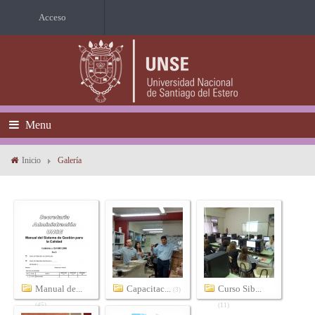
Acceso
Menu
Inicio
Galería
Manual de...
Capacitac...
Curso Sib...
(3)
(45)
(11)