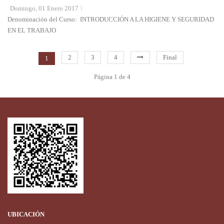
Domingo, 01 Enero 2017
.
Denominación del Curso: INTRODUCCIÓN A LA HIGIENE Y SEGURIDAD
EN EL TRABAJO
2
3
4
Final
1
Página 1 de 4
UBICACIÓN