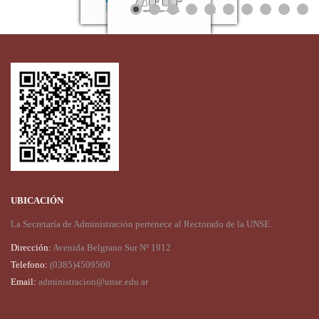
UBICACIÓN
La Secretaría de Administración pertenece al Rectorado de la UNSE.
Dirección:
Avenida Belgrano Sur Nº 1912
Telefono:
(0385)4509500
Email:
administracion@unse.edu.ar