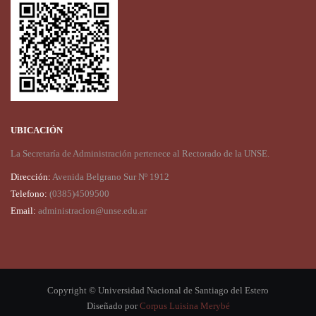
UBICACIÓN
La Secretaría de Administración pertenece al Rectorado de la UNSE.
Dirección:
Avenida Belgrano Sur Nº 1912
Telefono:
(0385)4509500
Email:
administracion@unse.edu.ar
Copyright © Universidad Nacional de Santiago del Estero
Diseñado por
Corpus Luisina Merybé