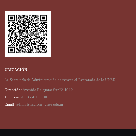
UBICACIÓN
La Secretaría de Administración pertenece al Rectorado de la UNSE.
Dirección:
Avenida Belgrano Sur Nº 1912
Telefono:
(0385)4509500
Email:
administracion@unse.edu.ar