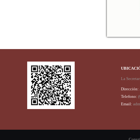
UBICACI
La Secreta
Dirección:
Telefono:
Email:
admi
Copyri