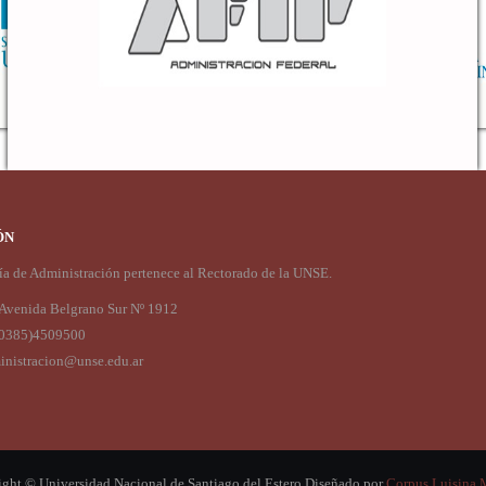
ÓN
ría de Administración pertenece al Rectorado de la UNSE.
Avenida Belgrano Sur Nº 1912
(0385)4509500
nistracion@unse.edu.ar
ght © Universidad Nacional de Santiago del Estero
Diseñado por
Corpus Luisina 