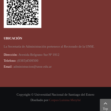
UBICACIÓN
La Secretaría de Administración pertenece al Rectorado de la UNSE.
Dirección:
Avenida Belgrano Sur Nº 1912
Telefono:
(0385)4509500
Email:
administracion@unse.edu.ar
Copyright © Universidad Nacional de Santiago del Estero
Diseñado por
Corpus Luisina Merybé
Top