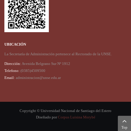
UBICACIÓN
La Secretaría de Administración pertenece al Rectorado de la UNSE.
Dirección:
Avenida Belgrano Sur Nº 1912
Telefono:
(0385)4509500
Email:
administracion@unse.edu.ar
Copyright © Universidad Nacional de Santiago del Estero
Diseñado por
Corpus Luisina Merybé
Top