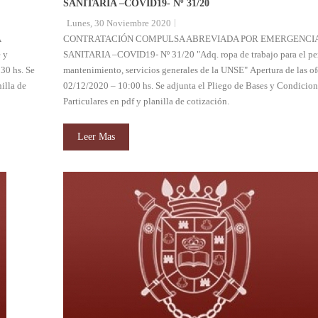
SANITARIA –COVID19- Nº 31/20
Lunes, 30 Noviembre 2020
A
CONTRATACIÓN COMPULSA ABREVIADA POR EMERGENCI
 y
SANITARIA –COVID19- Nº 31/20 "Adq. ropa de trabajo para el pe
30 hs. Se
mantenimiento, servicios generales de la UNSE" Apertura de las of
illa de
02/12/2020 – 10:00 hs. Se adjunta el Pliego de Bases y Condicion
Particulares en pdf y planilla de cotización.
Leer Mas