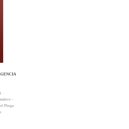
RGENCIA
A
mático -
el Pliego
n.