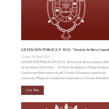
LICITACIÓN PÚBLICA N° 01/21 "Servicio de Beca Comed
Lunes, 26 Abril 2021
LICITACIÓN PÚBLICA N° 01/21 "Servicio de Beca Comedor 2021
de las ofertas 18/05/2021 – 10:30 hs. Se adjunta el Pliego de Bases
Condiciones Particulares en pdf, Circular Aclaratoria, planilla de
cotización, Pliego de Condiciones Especiales y Circular Aclaratori
Leer Mas