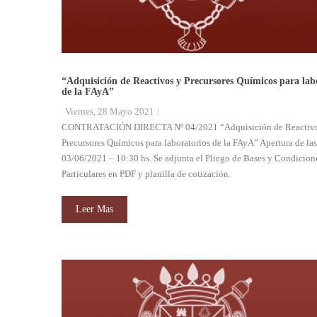
“Adquisición de Reactivos y Precursores Químicos para lab
de la FAyA”
Viernes, 28 Mayo 2021
CONTRATACIÓN DIRECTA Nº 04/2021 “Adquisición de Reactivo
Precursores Químicos para laboratorios de la FAyA” Apertura de las
03/06/2021 – 10:30 hs. Se adjunta el Pliego de Bases y Condicion
Particulares en PDF y planilla de cotización.
Leer Mas