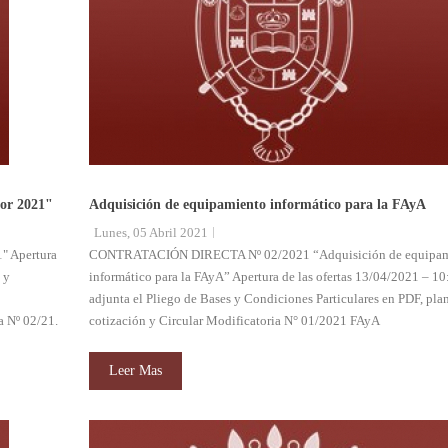
or 2021"
Adquisición de equipamiento informático para la FAyA
Lunes, 05 Abril 2021
" Apertura
CONTRATACIÓN DIRECTA Nº 02/2021 “Adquisición de equipam
 y
informático para la FAyA” Apertura de las ofertas 13/04/2021 – 10
adjunta el Pliego de Bases y Condiciones Particulares en PDF, plan
a Nº 02/21.
cotización y Circular Modificatoria N° 01/2021 FAyA
Leer Mas