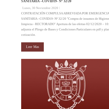
SANITARIA –COVID19- Nº 32/20
Lunes, 30 Noviembre 2020
CONTRATACIÓN COMPULSA ABREVIADA POR EMERGENCI
SANITARIA –COVID19- Nº 32/20 "Compra de insumos de Higiene
limpieza - RECTORADO" Apertura de las ofertas 02/12/2020 – 10:
adjunta el Pliego de Bases y Condiciones Particulares en pdf y plan
cotización.
Leer Mas