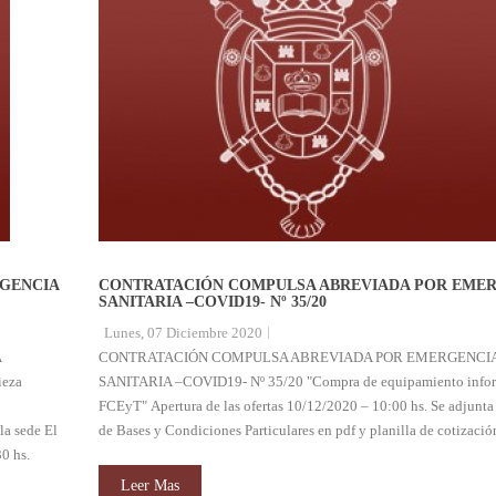
GENCIA
CONTRATACIÓN COMPULSA ABREVIADA POR EME
SANITARIA –COVID19- Nº 35/20
Lunes, 07 Diciembre 2020
A
CONTRATACIÓN COMPULSA ABREVIADA POR EMERGENCI
ieza
SANITARIA –COVID19- Nº 35/20 "Compra de equipamiento infor
FCEyT" Apertura de las ofertas 10/12/2020 – 10:00 hs. Se adjunta 
 sede El
de Bases y Condiciones Particulares en pdf y planilla de cotizació
0 hs.
Leer Mas