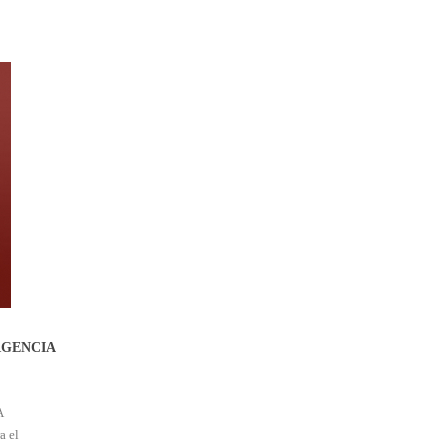
RGENCIA
A
a el