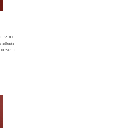
CTORADO,
e adjunta
cotización.