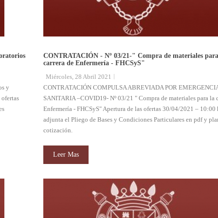
oratorios
CONTRATACIÓN - Nº 03/21-" Compra de materiales para
carrera de Enfermería - FHCSyS"
Miércoles, 28 Abril 2021
s y
CONTRATACIÓN COMPULSA ABREVIADA POR EMERGENCI
 ofertas
SANITARIA –COVID19- Nº 03/21 " Compra de materiales para la c
es
Enfermería - FHCSyS" Apertura de las ofertas 30/04/2021 – 10:00 
adjunta el Pliego de Bases y Condiciones Particulares en pdf y pla
cotización.
Leer Mas