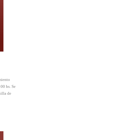
iento
:00 hs. Se
illa de