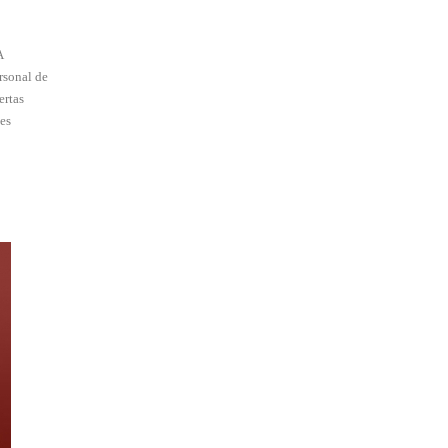
A
rsonal de
ertas
es