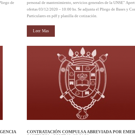
Pliego de
personal de mantenimiento, servicios generales de la UNSE" Apert
ofertas 03/12/2020 – 10:00 hs. Se adjunta el Pliego de Bases y C
Particulares en pdf y planilla de cotización.
Leer Mas
GENCIA
CONTRATACIÓN COMPULSA ABREVIADA POR EME