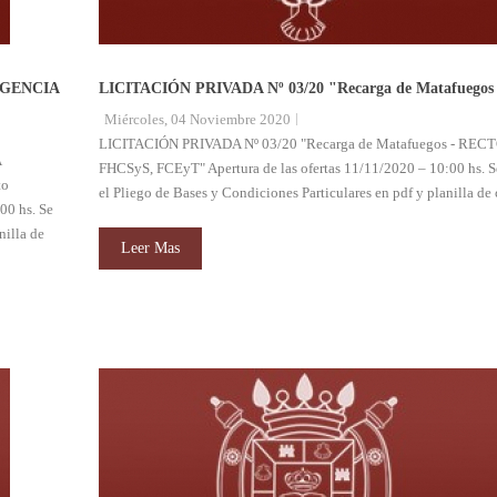
GENCIA
LICITACIÓN PRIVADA Nº 03/20 "Recarga de Matafuegos
Miércoles, 04 Noviembre 2020
LICITACIÓN PRIVADA Nº 03/20 "Recarga de Matafuegos - RE
A
FHCSyS, FCEyT" Apertura de las ofertas 11/11/2020 – 10:00 hs. S
to
el Pliego de Bases y Condiciones Particulares en pdf y planilla de 
00 hs. Se
nilla de
Leer Mas